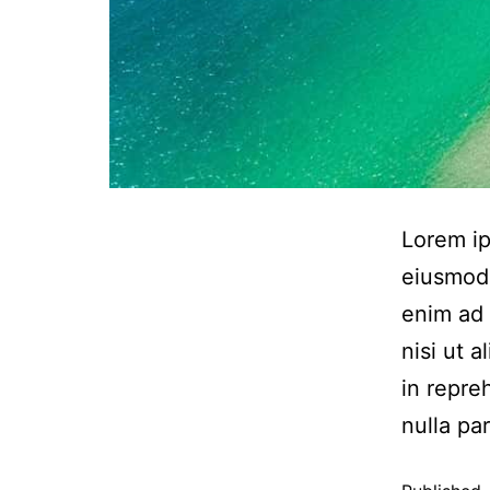
Lorem ip
eiusmod 
enim ad 
nisi ut 
in repre
nulla pa