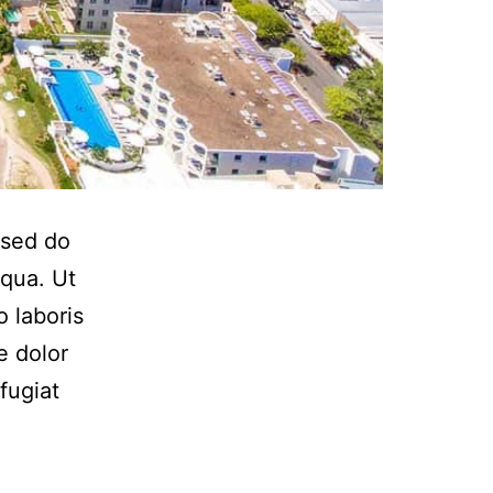
 sed do
iqua. Ut
 laboris
e dolor
fugiat